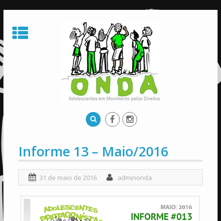
Skip
to
content
Informe 13 – Maio/2016
31 de maio de 2016
adminonda