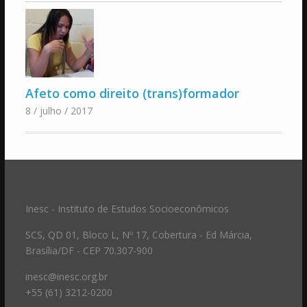
Afeto como direito (trans)formador
8 / julho / 2017
Inesc - Instituto de Estudos Socioeconômicos
SCS, QD 01, Bloco L, Nº 17, Cobertura - Ed Márcia,
Brasília/DF - CEP 70.307-900
inesc@inesc.org.br
+55 (61) 3212-0200