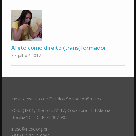
Afeto como direito (trans)formador
8 / julho / 2017
Inesc - Instituto de Estudos Socioeconômicos
SCS, QD 01, Bloco L, Nº 17, Cobertura - Ed Márcia,
Brasília/DF - CEP 70.307-900
inesc@inesc.org.br
+55 (61) 3212-0200