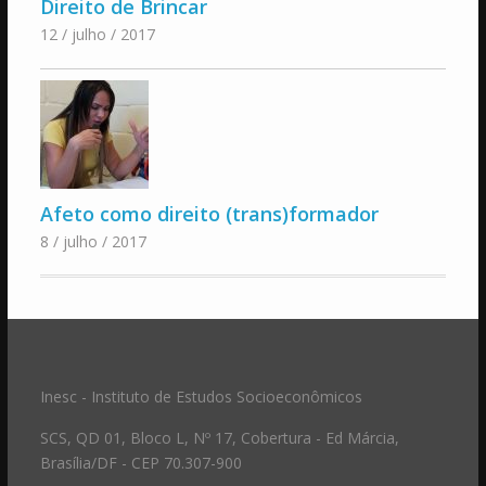
Direito de Brincar
12 / julho / 2017
Afeto como direito (trans)formador
8 / julho / 2017
Inesc - Instituto de Estudos Socioeconômicos
SCS, QD 01, Bloco L, Nº 17, Cobertura - Ed Márcia,
Brasília/DF - CEP 70.307-900