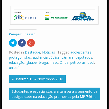
Compartilhe isso:
Clique
Compartilhar
Compartilhe
para
no
no
compartilhar
Facebook(abre
Google+
no
em
(abre
Posted in
Destaque
,
Notícias
Tagged
adolescentes
Twitter(abre
nova
em
em
janela)
nova
protagonistas
,
audiência pública
,
câmara
,
deputados
,
nova
janela)
educação
,
glauber braga
,
inesc
,
Onda
,
petrobras
,
psol
,
janela)
unicef
←
Informe 19 – Novembro/2016
Estudantes e especialistas alertam para o aumento da
desigualdade na educação promovida pela MP 746
→