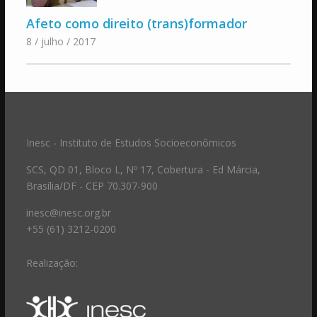
Afeto como direito (trans)formador
8 / julho / 2017
Inesc - Instituto de Estudos Socioeconômicos
SCS, QD 01, Bloco L, Nº 17, Cobertura - Ed Márcia,
Brasília/DF - CEP 70.307-900
inesc@inesc.org.br
+55 (61) 3212-0200
Realização: