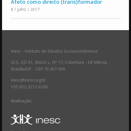
Afeto como direito (trans)formador
8 / julho / 2017
Inesc - Instituto de Estudos Socioeconômicos
SCS, QD 01, Bloco L, Nº 17, Cobertura - Ed Márcia,
Brasília/DF - CEP 70.307-900
inesc@inesc.org.br
+55 (61) 3212-0200
Realização: