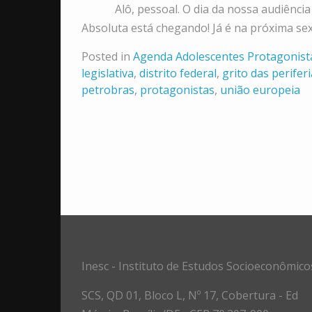
Alô, pessoal. O dia da nossa audiência pú
Absoluta está chegando! Já é na próxima sex
Posted in
Agenda Adolescentes Protagonist
legislativa
,
distrito federal
,
grito das perifer
petrobras
,
protagonistas
,
união europeia
Inesc - Instituto de Estudos Socioeconômico
SCS, QD 01, Bloco L, Nº 17, Cobertura - Ed