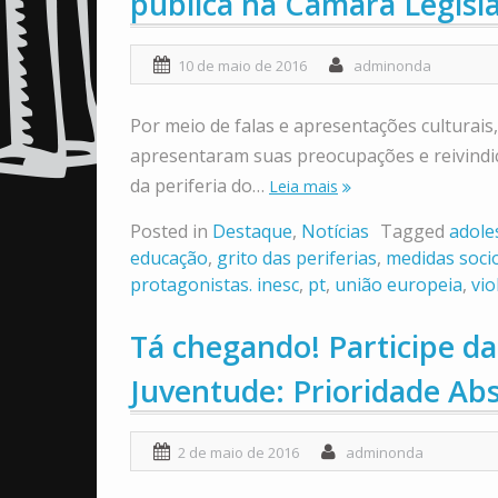
pública na Câmara Legisla
10 de maio de 2016
adminonda
Por meio de falas e apresentações culturais,
apresentaram suas preocupações e reivindic
da periferia do…
Leia mais
Posted in
Destaque
,
Notícias
Tagged
adole
educação
,
grito das periferias
,
medidas soci
protagonistas. inesc
,
pt
,
união europeia
,
vio
Tá chegando! Participe da
Juventude: Prioridade Ab
2 de maio de 2016
adminonda