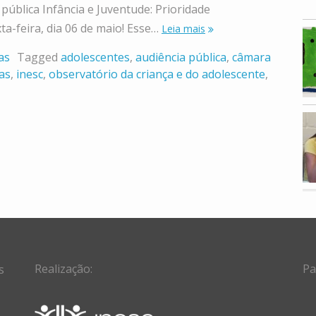
blica Infância e Juventude: Prioridade
ta-feira, dia 06 de maio! Esse…
Leia mais
as
Tagged
adolescentes
,
audiência pública
,
câmara
ias
,
inesc
,
observatório da criança e do adolescente
,
Realização:
Pa
s