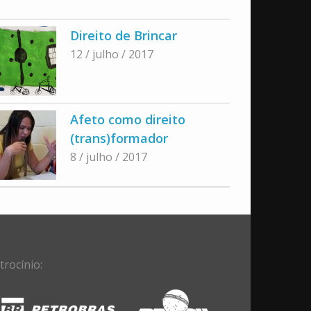
Direito de Brincar
12 / julho / 2017
Afeto como direito
(trans)formador
8 / julho / 2017
trocínio: