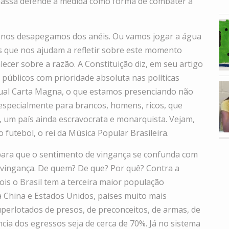
massa defende a medida como forma de combater a
 nos desapegamos dos anéis. Ou vamos jogar a água
s que nos ajudam a refletir sobre este momento
ecer sobre a razão. A Constituição diz, em seu artigo
 públicos com prioridade absoluta nas políticas
atual Carta Magna, o que estamos presenciando não
 especialmente para brancos, homens, ricos, que
, um país ainda escravocrata e monarquista. Vejam,
 futebol, o rei da Música Popular Brasileira.
para que o sentimento de vingança se confunda com
e vingança. De quem? De que? Por quê? Contra a
ois o Brasil tem a terceira maior população
 China e Estados Unidos, países muito mais
perlotados de presos, de preconceitos, de armas, de
ncia dos egressos seja de cerca de 70%. Já no sistema