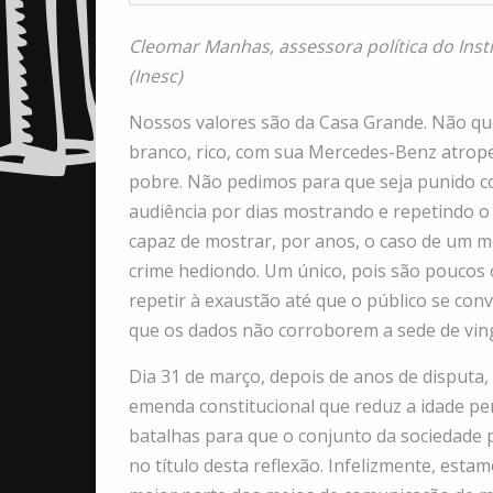
Cleomar Manhas, assessora política do Ins
(Inesc)
Nossos valores são da Casa Grande. Não 
branco, rico, com sua Mercedes-Benz atropel
pobre. Não pedimos para que seja punido c
audiência por dias mostrando e repetindo o
capaz de mostrar, por anos, o caso de um
crime hediondo. Um único, pois são poucos 
repetir à exaustão até que o público se co
que os dados não corroborem a sede de vin
Dia 31 de março, depois de anos de disputa,
emenda constitucional que reduz a idade pen
batalhas para que o conjunto da sociedade p
no título desta reflexão. Infelizmente, est