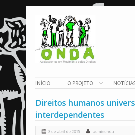
Skip
to
content
INÍCIO
O PROJETO
NOTÍCIA
Direitos humanos universai
interdependentes
8 de abril de 2015
adminonda