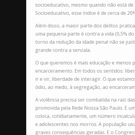
socioeducativo, mesmo quando não está de
Socioeducativo, esse índice é de cerca de 20
Além disso, a maior parte dos delitos prati
uma pequena parte é contra a vida (0,5% do 
torno da redução da idade penal não se just
grande contra a senzala.
O que queremos é mais educação e menos pun
encarceramento. Em todos os sentidos: liber
ir e vir, liberdade de interagir. O que est
ódio, ao medo, à segregação, ao encarcera
A violência precisa ser combatida na raiz 
promovida pela Rede Nossa São Paulo. E uma
coloca, cotidianamente, um número incalculáv
e adolescentes nos morros. A população usu
graves consequências geradas. E o Congresso