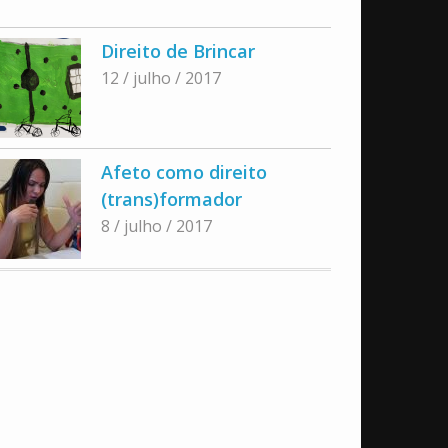
Direito de Brincar
12 / julho / 2017
Afeto como direito
(trans)formador
8 / julho / 2017