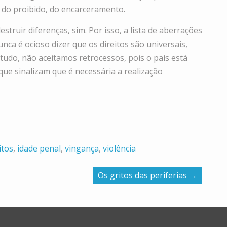
a do proibido, do encarceramento.
truir diferenças, sim. Por isso, a lista de aberrações
nca é ocioso dizer que os direitos são universais,
e tudo, não aceitamos retrocessos, pois o país está
ue sinalizam que é necessária a realização
itos
,
idade penal
,
vingança
,
violência
Os gritos das periferias
→