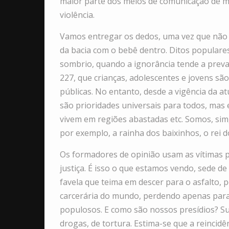
maior parte dos meios de comunicação de 
violência.
Vamos entregar os dedos, uma vez que não
da bacia com o bebê dentro. Ditos populare
sombrio, quando a ignorância tende a preval
227, que crianças, adolescentes e jovens são
públicas. No entanto, desde a vigência da 
são prioridades universais para todos, mas
vivem em regiões abastadas etc. Somos, sim
por exemplo, a rainha dos baixinhos, o rei do
Os formadores de opinião usam as vítimas 
justiça. É isso o que estamos vendo, sede d
favela que teima em descer para o asfalto, p
carcerária do mundo, perdendo apenas para
populosos. E como são nossos presídios? Su
drogas, de tortura. Estima-se que a reincidê