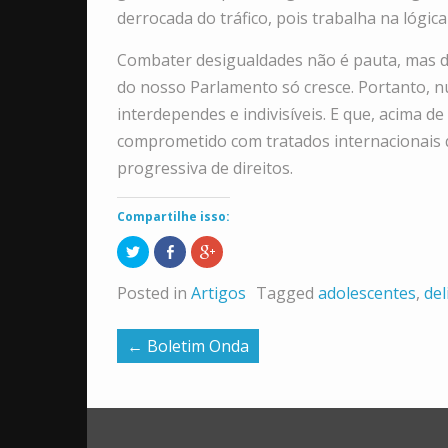
derrocada do tráfico, pois trabalha na lógic
Combater desigualdades não é pauta, mas des
do nosso Parlamento só cresce. Portanto, nu
interdependes e indivisíveis. E que, acima d
comprometido com tratados internacionais q
progressiva de direitos.
Compartilhe isso:
Clique
Compartilhar
Compartilhe
para
no
no
compartilhar
Facebook(abre
Google+
no
em
(abre
Posted in
Artigos
Tagged
adolescentes
,
del
Twitter(abre
nova
em
em
janela)
nova
nova
janela)
janela)
←
Boletim Onda