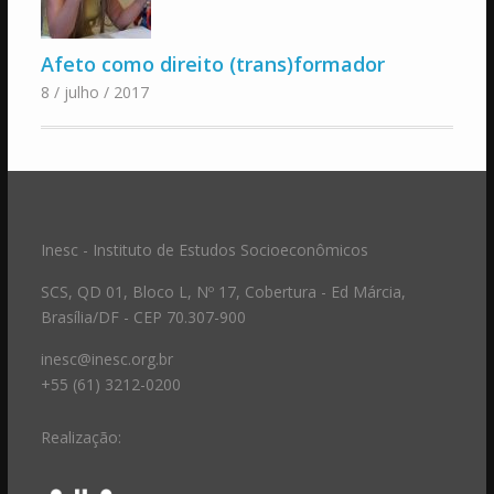
Afeto como direito (trans)formador
8 / julho / 2017
Inesc - Instituto de Estudos Socioeconômicos
SCS, QD 01, Bloco L, Nº 17, Cobertura - Ed Márcia,
Brasília/DF - CEP 70.307-900
inesc@inesc.org.br
+55 (61) 3212-0200
Realização: