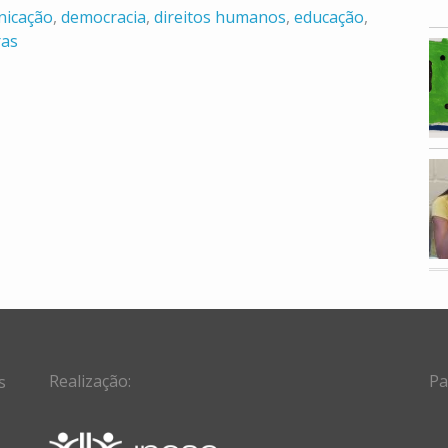
nicação
,
democracia
,
direitos humanos
,
educação
,
ras
Realização:
Pa
s