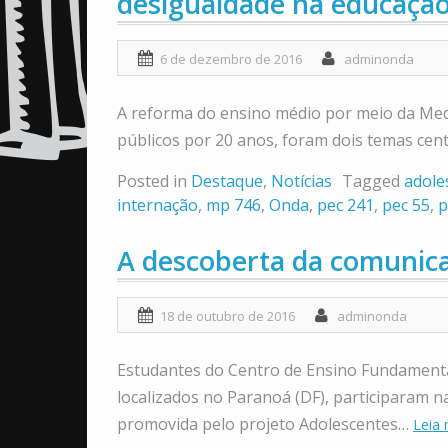
desigualdade na educaçã
6 de dezembro de 2016
adminonda
A reforma do ensino médio por meio da Medi
públicos por 20 anos, foram dois temas cent
Posted in
Destaque
,
Notícias
Tagged
adole
internação
,
mp 746
,
Onda
,
pec 241
,
pec 55
,
p
A descoberta da comunic
18 de outubro de 2016
adminonda
Estudantes do Centro de Ensino Fundamenta
localizados no Paranoá (DF), participaram 
promovida pelo projeto Adolescentes…
Leia 