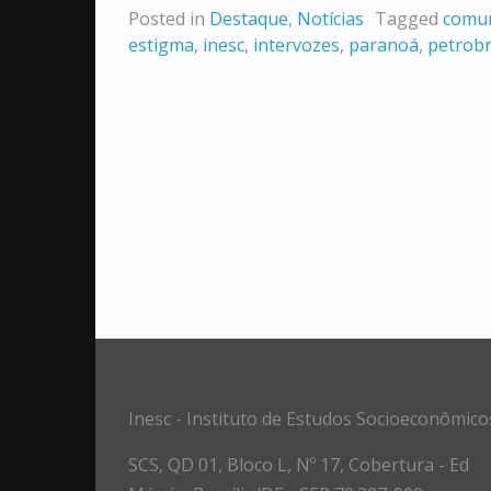
Posted in
Destaque
,
Notícias
Tagged
comu
estigma
,
inesc
,
intervozes
,
paranoá
,
petrob
Inesc - Instituto de Estudos Socioeconômico
SCS, QD 01, Bloco L, Nº 17, Cobertura - Ed