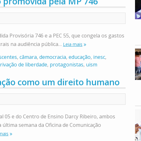
o promovida pela MP 746
da Provisória 746 e a PEC 55, que congela os gastos
rais na audiência pública…
Leia mais
scentes
,
câmara
,
democracia
,
educação
,
inesc
,
rivação de liberdade
,
protagonistas
,
uism
ação como um direito humano
l 05 e do Centro de Ensino Darcy Ribeiro, ambos
na última semana da Oficina de Comunicação
mais