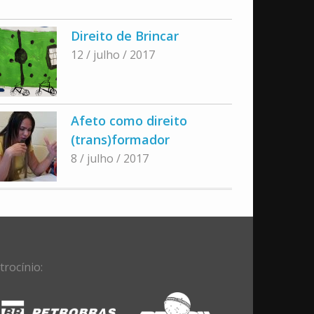
Direito de Brincar
12 / julho / 2017
Afeto como direito
(trans)formador
8 / julho / 2017
trocínio: